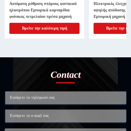
Αυτόματη ρύθμιση σπόρους φιστικιού
Ηλεκτρικός έλεγχος 
ηλιοτρόπου Εμπορικά καρναρίδια
υψηλής απόδοσης πε
φοίνικας πετρελαίου πρέσα μηχανή
Εμπορική μηχανή εξ
πετρελαϊκού πρέσου
Βρείτε την καλύτερη τιμή
Βρείτε την κα
Contact