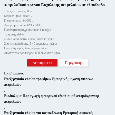
πετρελαϊκού πρέσου Εκχύλισης πετρελαίου με ελαιόλαδο
Τόπος καταγωγής: Κίνα
Μάρκα: QINGJIANG
Πιστοποίηση: ISO9001
Αριθμό μοντέλου: 6YL-95DQ
Ποσότητα παραγγελίας min: 1 τεμάχιο
Τιμή: negotiable
Συσκευασία λεπτομέρειες: Δαστική θήκη
Χρόνος παράδοσης: 5-40 εργάσιμες ημέρες
Όροι πληρωμής: διαπραγματεύσιμα
Δυνατότητα προσφοράς: 800 σύνολα το μήνα
Λεπτομέρεια
Περιγραφή
Επισημαίνω:
Επεξεργασία ελαίου τροφίμων Εμπορική μηχανή πιέσεως
πετρελαίου
,
Βιοδιόλυμα Παραγωγή εμπορικού εξοπλισμού απομάκρυνσης
πετρελαίου
,
Επεξεργασία ελαίου για κατανάλωση Εμπορική συσκευή