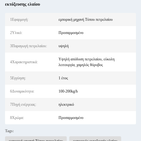
εκτόξευσης ελαίου
1Εφαρμογή:
εμπορική μηχανή Τύπου πετρελαίου
2Υλικό:
Προσαρμοσμένο
3Παραγωγή πετρελαίου:
υψηλή
Υψηλή απόδοση πετρελαίου, εύκολη
4Χαρακτηριστικά:
λειτουργία, χαμηλός θόρυβος
5Εγγύηση:
1 έτος
6Δυναμικότητα:
100-200kg/h
7Πηγή ενέργειας:
ηλεκτρικό
8Χρώμα:
Προσαρμοσμένο
Tags: