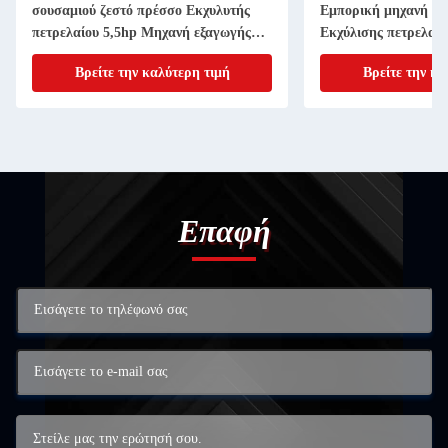
σουσαμιού ζεστό πρέσσο Εκχυλυτής
Εμπορική μηχανή πε
πετρελαίου 5,5hp Μηχανή εξαγωγής
Εκχύλισης πετρελαίο
πετρελαίου
Βρείτε την καλύτερη τιμή
Βρείτε την κα
Επαφή