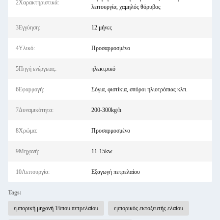
2Χαρακτηριστικά:
λειτουργία, χαμηλός θόρυβος
3Εγγύηση:
12 μήνες
4Υλικό:
Προσαρμοσμένο
5Πηγή ενέργειας:
ηλεκτρικό
6Εφαρμογή:
Σόγια, φιστίκια, σπόροι ηλιοτρόπιας κλπ.
7Δυναμικότητα:
200-300kg/h
8Χρώμα:
Προσαρμοσμένο
9Μηχανή:
11-15kw
10Λειτουργία:
Εξαγωγή πετρελαίου
Tags:
εμπορική μηχανή Τύπου πετρελαίου
εμπορικός εκτοξευτής ελαίου