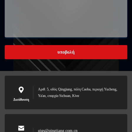
υποβολή
Αριθ. 5, οδός Qingjiang, πόλη Caoba, περιοχή Yucheng,
Ya'an, επαρχία Sichuan, Κίνα
Διεύθυνση
qjgs@qingjiang.com.cn