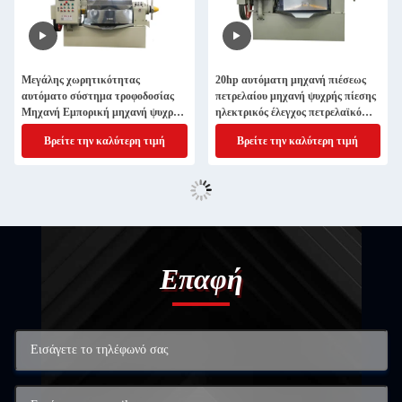
Μεγάλης χωρητικότητας
20hp αυτόματη μηχανή πιέσεως
αυτόματο σύστημα τροφοδοσίας
πετρελαίου μηχανή ψυχρής πίεσης
Μηχανή Εμπορική μηχανή ψυχρής
ηλεκτρικός έλεγχος πετρελαϊκό
πίεσης Μαύρο πετρέλαιο
μύλο
Βρείτε την καλύτερη τιμή
Βρείτε την καλύτερη τιμή
μεσημερινού παρόμοιο με το
πετρέλαιο καρύδας
Επαφή