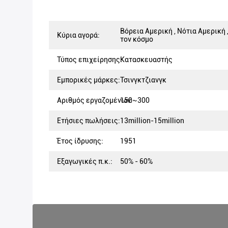
Βόρεια Αμερική , Νότια Αμερική 
Κύρια αγορά:
τον κόσμο
Τύπος επιχείρησης:
Κατασκευαστής
Εμπορικές μάρκες:
Τσινγκτζιανγκ
Αριθμός εργαζομένων:
150~300
Ετήσιες πωλήσεις:
13million-15million
Έτος ίδρυσης:
1951
Εξαγωγικές π.κ.:
50% - 60%