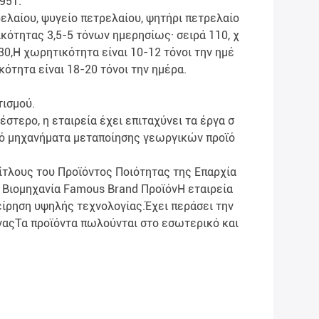
951.
ελαίου, ψυγείο πετρελαίου, ψητήρι πετρελαίο
κότητας 3,5-5 τόνων ημερησίως· σειρά 110, χ
0,Η χωρητικότητα είναι 10-12 τόνοι την ημέ
κότητα είναι 18-20 τόνοι την ημέρα.
τισμού.
έστερο, η εταιρεία έχει επιταχύνει τα έργα σ
πό μηχανήματα μεταποίησης γεωργικών προϊό
τίτλους του Προϊόντος Ποιότητας της Επαρχία
ή Βιομηχανία Famous Brand ΠροϊόνΗ εταιρεία
ίρηση υψηλής τεχνολογίας.Έχει περάσει την
ναςΤα προϊόντα πωλούνται στο εσωτερικό και