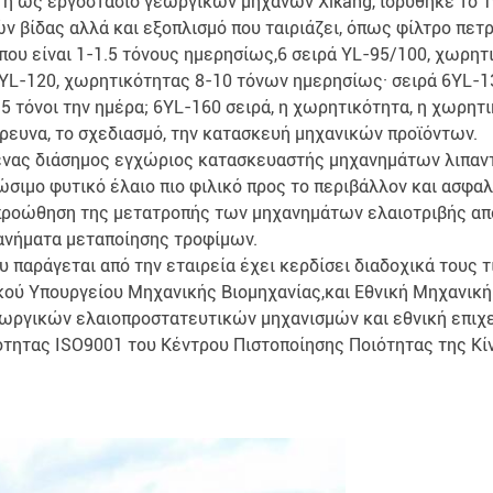
ωστή ως εργοστάσιο γεωργικών μηχανών Xikang, ιδρύθηκε το 1
 βίδας αλλά και εξοπλισμό που ταιριάζει, όπως φίλτρο πετρ
που είναι 1-1.5 τόνους ημερησίως,6 σειρά YL-95/100, χωρητι
YL-120, χωρητικότητας 8-10 τόνων ημερησίως· σειρά 6YL-13
5 τόνοι την ημέρα; 6YL-160 σειρά, η χωρητικότητα, η χωρητι
έρευνα, το σχεδιασμό, την κατασκευή μηχανικών προϊόντων.
ει ένας διάσημος εγχώριος κατασκευαστής μηχανημάτων λιπαν
ώσιμο φυτικό έλαιο πιο φιλικό προς το περιβάλλον και ασφαλ
 προώθηση της μετατροπής των μηχανημάτων ελαιοτριβής α
ανήματα μεταποίησης τροφίμων.
υ παράγεται από την εταιρεία έχει κερδίσει διαδοχικά τους 
ικού Υπουργείου Μηχανικής Βιομηχανίας,και Εθνική Μηχανικ
εωργικών ελαιοπροστατευτικών μηχανισμών και εθνική επιχε
ότητας ISO9001 του Κέντρου Πιστοποίησης Ποιότητας της Κί