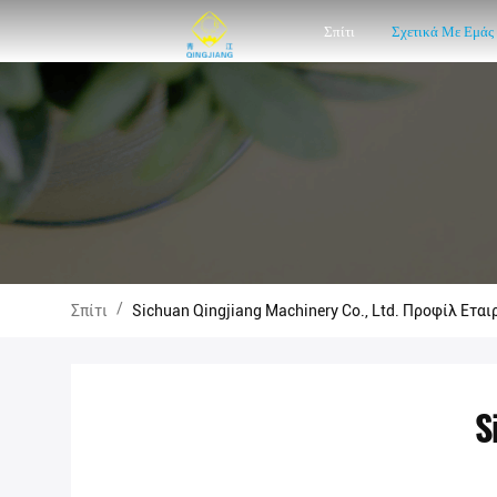
Σπίτι
Σχετικά Με Εμάς
/
Σπίτι
Sichuan Qingjiang Machinery Co., Ltd. Προφίλ Εται
S