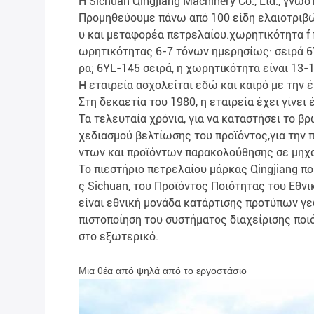
Η Sichuan Qingjiang Machinery Co., Ltd., γν
Προμηθεύουμε πάνω από 100 είδη ελαιοτριβών
υ και μεταφορέα πετρελαίου.χωρητικότητα f 
ωρητικότητας 6-7 τόνων ημερησίως· σειρά 6
ρα; 6YL-145 σειρά, η χωρητικότητα είναι 13-1
Η εταιρεία ασχολείται εδώ και καιρό με την 
Στη δεκαετία του 1980, η εταιρεία έχει γίν
Τα τελευταία χρόνια, για να καταστήσει το βρ
χεδιασμού βελτίωσης του προϊόντος,για την
ντων και προϊόντων παρακολούθησης σε μηχ
Το πιεστήριο πετρελαίου μάρκας Qingjiang πο
ς Sichuan, του Προϊόντος Ποιότητας του Εθν
είναι εθνική μονάδα κατάρτισης προτύπων γ
πιστοποίηση του συστήματος διαχείρισης ποι
στο εξωτερικό.
Μια θέα από ψηλά από το εργοστάσιο