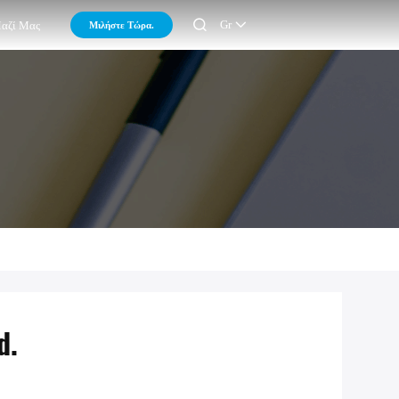

Gr
Μιλήστε Τώρα.
Μαζί Μας
d.