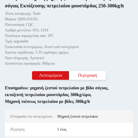
σόγιας Εκτόξευσης πετρελαίου μουστάρδας 250-300kg/h
Τόπος καταγωγής: Τσιάν
Μάρκα: QINGJIANG
Πιστοποίηση: CQC
Αριθμό μοντέλου: 6YL-110Y
Ποσότητα παραγγελίας min: 1PC
Τιμή: negotiable
Συσκευασία λεπτομέρειες: Κουτί από πολυχοιρινό
Χρόνος παράδοσης: 5-35 εργάσιμες ημέρες
Όροι πληρωμής: Αρνητικό
Δυνατότητα προσφοράς: 800pc/m
Λεπτομέρεια
Περιγραφή
Επισημαίνω:
μηχανή ζεστού πετρελαίου με βίδα σόγιας
,
εκτοξευτή πετρελαίου μουστάρδας 300kg/ώρα
,
Μηχανή πιέσεως πετρελαίου με βίδες 300kg/h
1Ονομασία του αντικειμένου:
Μηχανή ζεστού πετρελαίου
2Εγγύηση:
1 έτος