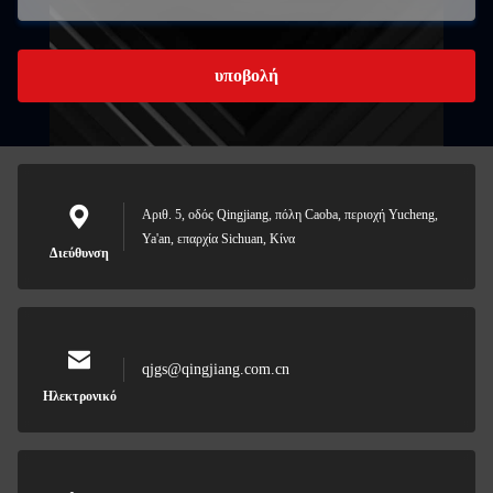
υποβολή
Αριθ. 5, οδός Qingjiang, πόλη Caoba, περιοχή Yucheng,
Ya'an, επαρχία Sichuan, Κίνα
Διεύθυνση
qjgs@qingjiang.com.cn
Ηλεκτρονικό