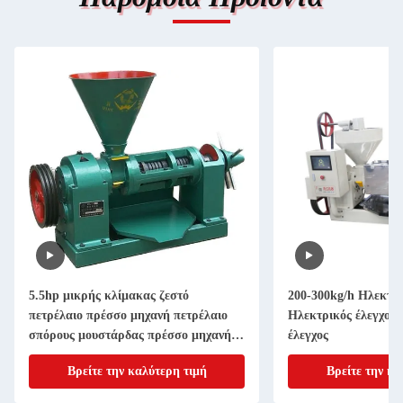
5.5hp μικρής κλίμακας ζεστό
200-300kg/h Ηλεκτρι
πετρέλαιο πρέσσο μηχανή πετρέλαιο
Ηλεκτρικός έλεγχος 
σπόρους μουστάρδας πρέσσο μηχανή
έλεγχος
στην Ινδία
Βρείτε την καλύτερη τιμή
Βρείτε την κα