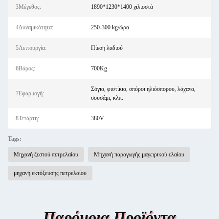
3Μέγεθος:
1890*1230*1400 χιλιοστά
4Δυναμικότητα:
250-300 kg/ώρα
5Λειτουργία:
Πίεση λαδιού
6Βάρος:
700Kg
Σόγια, φιστίκια, σπόροι ηλιόσπορου, λάχανα,
7Εφαρμογή:
σουσάμι, κλπ.
8Τετάρτη:
380V
Tags:
Μηχανή ζεστού πετρελαίου
Μηχανή παραγωγής μαγειρικού ελαίου
μηχανή εκτόξευσης πετρελαίου
Παρόμοια Προϊόντα