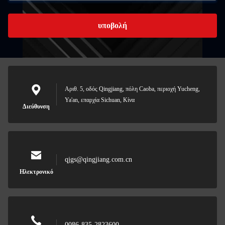
υποβολή
Αριθ. 5, οδός Qingjiang, πόλη Caoba, περιοχή Yucheng,
Ya'an, επαρχία Sichuan, Κίνα
Διεύθυνση
qjgs@qingjiang.com.cn
Ηλεκτρονικό
0086-835-2823600