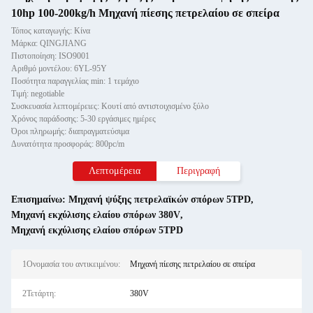
10hp 100-200kg/h Μηχανή πίεσης πετρελαίου σε σπείρα
Τόπος καταγωγής: Κίνα
Μάρκα: QINGJIANG
Πιστοποίηση: ISO9001
Αριθμό μοντέλου: 6YL-95Y
Ποσότητα παραγγελίας min: 1 τεμάχιο
Τιμή: negotiable
Συσκευασία λεπτομέρειες: Κουτί από αντιστοιχισμένο ξύλο
Χρόνος παράδοσης: 5-30 εργάσιμες ημέρες
Όροι πληρωμής: διαπραγματεύσιμα
Δυνατότητα προσφοράς: 800pc/m
Λεπτομέρεια
Περιγραφή
Επισημαίνω:
Μηχανή ψύξης πετρελαϊκών σπόρων 5TPD
,
Μηχανή εκχύλισης ελαίου σπόρων 380V
,
Μηχανή εκχύλισης ελαίου σπόρων 5TPD
1Ονομασία του αντικειμένου:
Μηχανή πίεσης πετρελαίου σε σπείρα
2Τετάρτη:
380V