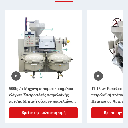
500kg/h Μηχανή αυτοματοποιημένου
11-15kw Ραπέλου Σπ
ελέγχου Σπειροειδούς πετρελαϊκής
πετρελαϊκή πρέσα Μ
πρέσης Μηχανή φίλτρου πετρελαίου
Πετρελαίου Αραχών
μουστάρδας
Βρείτε την καλύτερη τιμή
Βρείτε την κα