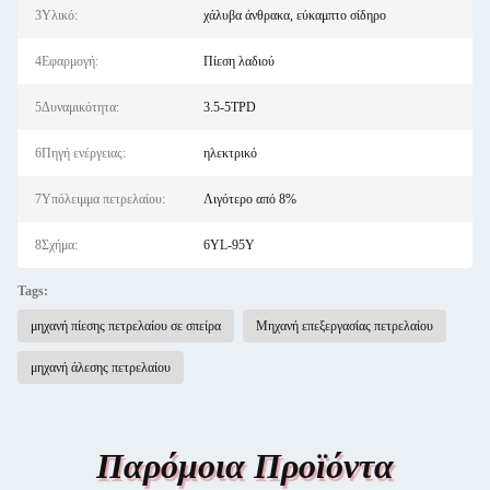
3Υλικό:
χάλυβα άνθρακα, εύκαμπτο σίδηρο
4Εφαρμογή:
Πίεση λαδιού
5Δυναμικότητα:
3.5-5TPD
6Πηγή ενέργειας:
ηλεκτρικό
7Υπόλειμμα πετρελαίου:
Λιγότερο από 8%
8Σχήμα:
6YL-95Y
Tags:
μηχανή πίεσης πετρελαίου σε σπείρα
Μηχανή επεξεργασίας πετρελαίου
μηχανή άλεσης πετρελαίου
Παρόμοια Προϊόντα