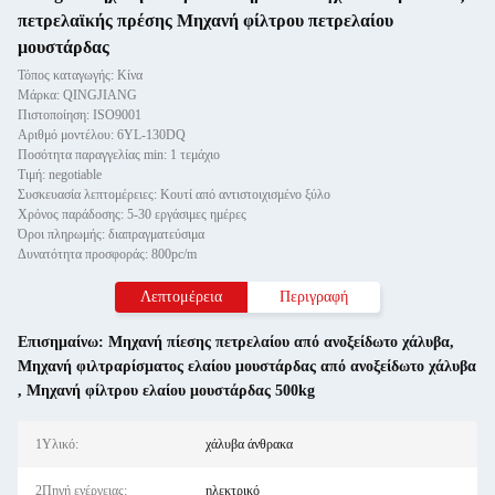
πετρελαϊκής πρέσης Μηχανή φίλτρου πετρελαίου
μουστάρδας
Τόπος καταγωγής: Κίνα
Μάρκα: QINGJIANG
Πιστοποίηση: ISO9001
Αριθμό μοντέλου: 6YL-130DQ
Ποσότητα παραγγελίας min: 1 τεμάχιο
Τιμή: negotiable
Συσκευασία λεπτομέρειες: Κουτί από αντιστοιχισμένο ξύλο
Χρόνος παράδοσης: 5-30 εργάσιμες ημέρες
Όροι πληρωμής: διαπραγματεύσιμα
Δυνατότητα προσφοράς: 800pc/m
Λεπτομέρεια
Περιγραφή
Επισημαίνω:
Μηχανή πίεσης πετρελαίου από ανοξείδωτο χάλυβα
,
Μηχανή φιλτραρίσματος ελαίου μουστάρδας από ανοξείδωτο χάλυβα
,
Μηχανή φίλτρου ελαίου μουστάρδας 500kg
1Υλικό:
χάλυβα άνθρακα
2Πηγή ενέργειας:
ηλεκτρικό