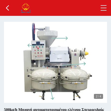
2
/
4
500kg/h Μηχανή αυτοματοποιημένου ελέγχου Σπειροειδούς