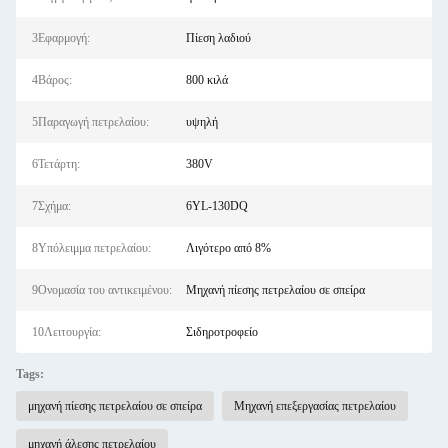
3Εφαρμογή:
Πίεση λαδιού
4Βάρος:
800 κιλά
5Παραγωγή πετρελαίου:
υψηλή
6Τετάρτη:
380V
7Σχήμα:
6YL-130DQ
8Υπόλειμμα πετρελαίου:
Λιγότερο από 8%
9Ονομασία του αντικειμένου:
Μηχανή πίεσης πετρελαίου σε σπείρα
10Λειτουργία:
Σιδηροτροφείο
Tags:
μηχανή πίεσης πετρελαίου σε σπείρα
Μηχανή επεξεργασίας πετρελαίου
μηχανή άλεσης πετρελαίου