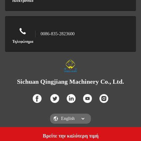
Ηλεκτρονικό
0086-835-2823600
Τηλεφώνημα
Sichuan Qingjiang Machinery Co., Ltd.
Βρείτε την καλύτερη τιμή
Get a Quote
Sichuan Qingjiang Machinery Co., Ltd.