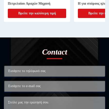
Πετρελαίου Αραχών Μηχανή
H για σπόρους ηλιό
σόγιας φιστίκιας
Βρείτε την καλύτερη τιμή
Βρείτε την κα
Contact