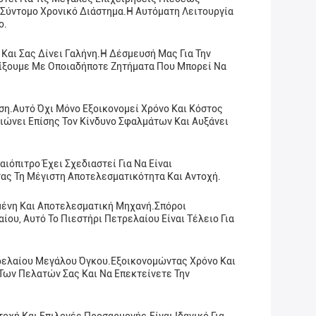
ε Σύντομο Χρονικό Διάστημα.Η Αυτόματη Λειτουργία
ο.
Και Σας Δίνει Γαλήνη.Η Δέσμευσή Μας Για Την
ηρίξουμε Με Οποιαδήποτε Ζητήματα Που Μπορεί Να
ση.Αυτό Όχι Μόνο Εξοικονομεί Χρόνο Και Κόστος
ιώνει Επίσης Τον Κίνδυνο Σφαλμάτων Και Αυξάνει
ιόπιτρο Έχει Σχεδιαστεί Για Να Είναι
ας Τη Μέγιστη Αποτελεσματικότητα Και Αντοχή.
υμένη Και Αποτελεσματική Μηχανή.σπόροι
υ, Αυτό Το Πιεστήρι Πετρελαίου Είναι Τέλειο Για
τρελαίου Μεγάλου Όγκου.εξοικονομώντας Χρόνο Και
Των Πελατών Σας Και Να Επεκτείνετε Την