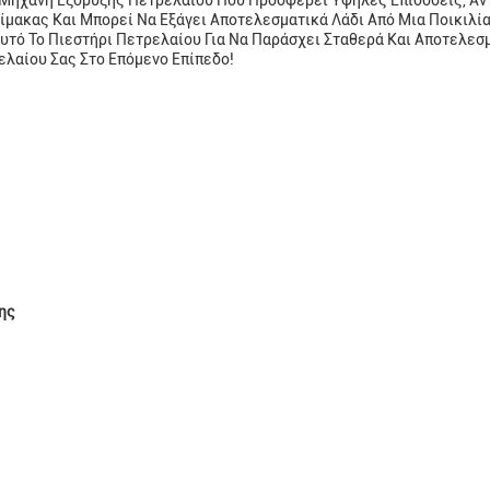
Μηχανή Εξόρυξης Πετρελαίου Που Προσφέρει Υψηλές Επιδόσεις, Αντο
μακας Και Μπορεί Να Εξάγει Αποτελεσματικά Λάδι Από Μια Ποικιλί
Αυτό Το Πιεστήρι Πετρελαίου Για Να Παράσχει Σταθερά Και Αποτελε
ελαίου Σας Στο Επόμενο Επίπεδο!
ης