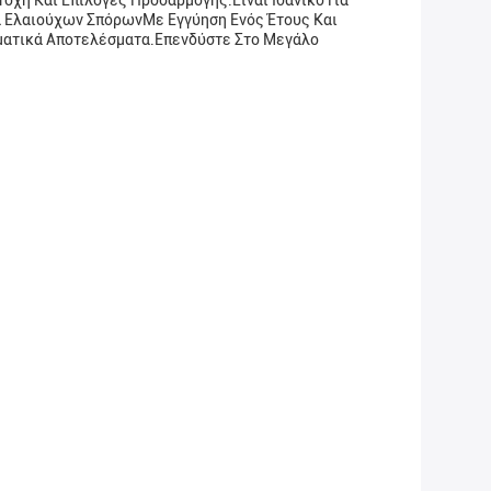
χή Και Επιλογές Προσαρμογής.Είναι Ιδανικό Για
α Ελαιούχων ΣπόρωνΜε Εγγύηση Ενός Έτους Και
σματικά Αποτελέσματα.Επενδύστε Στο Μεγάλο