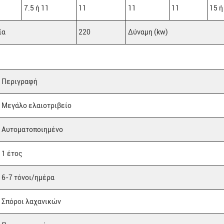
7.5 ή 11
11
11
11
15 ή
ία
220
Δύναμη (kw)
Περιγραφή
Μεγάλο ελαιοτριβείο
Αυτοματοποιημένο
1 έτος
6-7 τόνοι/ημέρα
Σπόροι λαχανικών