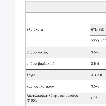
Ελαιόλατα
6YL-95D
YZYX-10
σπόροι σόφης
3.5-5
σπόροι βαμβακιού
3.5-5
Σόγια
3.3-3.8
καρπός φιστικιού
3.5-5
Αποτελεσματικότητα πετρελαίου
≥ 95
((100%