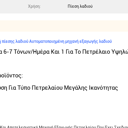
Χρήση:
Πίεση λαδιού
 πίεσης λαδιού Αυτοματοποιημένη μηχανή εξαγωγής λαδιού
 6-7 Τόνων/ημέρα Και 1 Για Το Πετρέλαιο Υψη
οϊόντος:
ύση Για Τύπο Πετρελαίου Μεγάλης Ικανότητας
 Και Αποτελεσματική Μηχανή Εξαγωγής Πετρελαίου Που Έχει Σχεδιασ