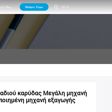

Gr
Μιλήστε Τώρα.
Μαζί Μας
λαδιού καρύδας Μεγάλη μηχανή
ποιημένη μηχανή εξαγωγής