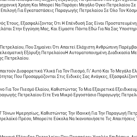
ιομηχανική Χρήση Και Μπορεί Να Παράγει Μεγάλο Όγκο Πετρελαίου Σ
 Επιλογή Για Εγκαταστάσεις Παραγωγής Πετρελαίου Σε Όλο Τον Κόσμ
ς Έτους, Εξασφαλίζοντας Ότι Η Επένδυσή Σας Είναι Προστατευμένη 
κλάται Στην Εγγύηση Μας, Και Είμαστε Πάντα Εδώ Για Να Σας Υποστ
Πετρελαίου, Που Σημαίνει Ότι Απαιτεί Ελάχιστη Ανθρώπινη Παρέμβα
τελεσματική Εξόρυξη ΠετρελαίουΗ Αυτοματοποιημένη Διαδικασία Με
ης Πετρελαίου.
ιτούν Διαφορετικά Υλικά Για Τον Πιεσμό, Γι' Αυτό Και Το Μεγάλο Ελα
ητας Που Προσαρμόζονται Στις Ειδικές Σας Ανάγκες, Εξασφαλίζοντ
ένο Για Τον Πιεσμό Ελαίου, Καθιστώντας Το Μια Εξαιρετικά Εξειδικε
αγωγής Πετρελαίου Είτε Ένα Μικρό Εργοστάσιο Παραγωγής Πετρελαίο
7 Τόνων Ημερησίως, Καθιστώντας Την Ιδανική Για Την Παραγωγή Πε
ρελαϊκό Πρέσο, Μπορείτε Εύκολα Να Ικανοποιήσετε Τις Απαιτήσεις 