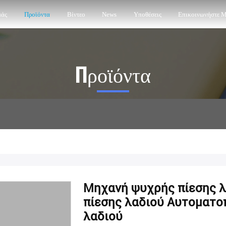
μάς
Προϊόντα
Βίντεο
News
Υποθέσεις
Επικοινωνήστε 
Προϊόντα
Μηχανή ψυχρής πίεσης 
πίεσης λαδιού Αυτοματο
λαδιού