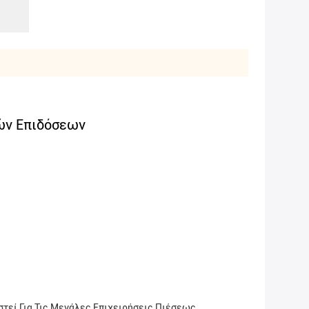
λών Επιδόσεων
τεί Για Τις Μεγάλες Επιχειρήσεις Πιέσεως