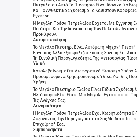
Πετρελαίου.Αυτό Το Πιεστήριο Είναι Ιδανικό Για Β
Και Το Ανθεκτικό Σχεδιασμό Το Καθιστούν Κορυφαία
Εγγύηση
Η Μεγάλη Πρέσα Πετρελαίου Έρχεται Με Εγγύηση Ενό
Ποιότητα Και Την Ικανοποίηση Των Πελατών Αντανα
Προκύψουν.
Αυτοματοποίηση
Το Μεγάλο Πιεστήρι Είναι Αυτόματη Μηχανή Πιεστή 
Εργασίας Αλλά Εξασφαλίζει Επίσης Συνεπή Και Απο
Τη Συνολική Παραγωγικότητα Της Λειτουργίας Πίεσ
Υλικό
Καταλαβαίνουμε Ότι Διαφορετικά Ελαιούχα Σπόρα Απα
Προσαρμοσμένο.Χρησιμοποιούμε Υλικά Υψηλής Ποιότ
Χρήση
Το Μεγάλο Πιεστήριο Ελαίου Είναι Ειδικά Σχεδιασμ
ΗλιόσπορουΕίτε Είστε Μια Μεγάλη Εγκατάσταση Παρ
Τις Ανάγκες Σας.
Δυναμικότητα
Η Μεγάλη Πρέσα Πετρελαίου Έχει Χωρητικότητα 6-
Αυξάνοντας Την Παραγωγικότητά ΣαςΜε Αυτό Το Πετ
Επιχείρησή Σας.
Συμπεράσματα