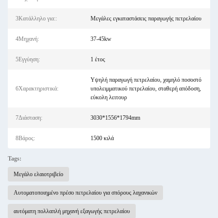
3Κατάλληλο για::
Μεγάλες εγκαταστάσεις παραγωγής πετρελαίου
4Μηχανή:
37-45kw
5Εγγύηση:
1 έτος
Υψηλή παραγωγή πετρελαίου, χαμηλό ποσοστό
6Χαρακτηριστικά:
υπολειμματικού πετρελαίου, σταθερή απόδοση,
εύκολη λειτουρ
7Διάσταση:
3030*1556*1794mm
8Βάρος:
1500 κιλά
Tags:
Μεγάλο ελαιοτριβείο
Αυτοματοποιημένο πρέσο πετρελαίου για σπόρους λαχανικών
αυτόματη πολλαπλή μηχανή εξαγωγής πετρελαίου