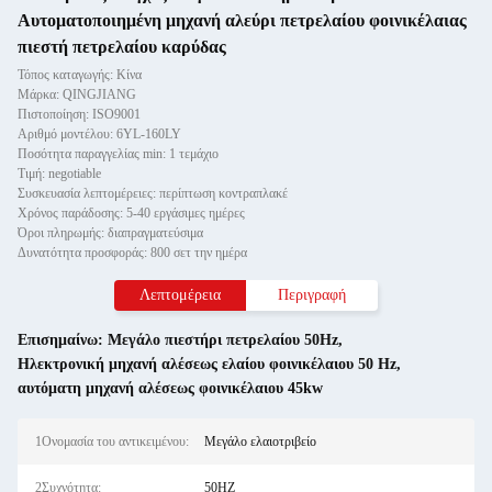
Αυτοματοποιημένη μηχανή αλεύρι πετρελαίου φοινικέλαιας
πιεστή πετρελαίου καρύδας
Τόπος καταγωγής: Κίνα
Μάρκα: QINGJIANG
Πιστοποίηση: ISO9001
Αριθμό μοντέλου: 6YL-160LY
Ποσότητα παραγγελίας min: 1 τεμάχιο
Τιμή: negotiable
Συσκευασία λεπτομέρειες: περίπτωση κοντραπλακέ
Χρόνος παράδοσης: 5-40 εργάσιμες ημέρες
Όροι πληρωμής: διαπραγματεύσιμα
Δυνατότητα προσφοράς: 800 σετ την ημέρα
Λεπτομέρεια
Περιγραφή
Επισημαίνω:
Μεγάλο πιεστήρι πετρελαίου 50Hz
,
Ηλεκτρονική μηχανή αλέσεως ελαίου φοινικέλαιου 50 Hz
,
αυτόματη μηχανή αλέσεως φοινικέλαιου 45kw
1Ονομασία του αντικειμένου:
Μεγάλο ελαιοτριβείο
2Συχνότητα:
50HZ