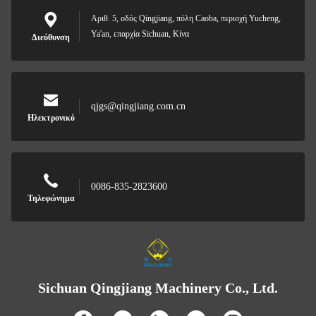
Αριθ. 5, οδός Qingjiang, πόλη Caoba, περιοχή Yucheng,
Ya'an, επαρχία Sichuan, Κίνα
Διεύθυνση
qjgs@qingjiang.com.cn
Ηλεκτρονικό
0086-835-2823600
Τηλεφώνημα
Sichuan Qingjiang Machinery Co., Ltd.