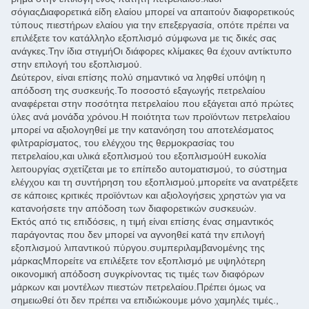
σόγιαςΔιαφορετικά είδη ελαίου μπορεί να απαιτούν διαφορετικούς
τύπους πιεστήρων ελαίου για την επεξεργασία, οπότε πρέπει να
επιλέξετε τον κατάλληλο εξοπλισμό σύμφωνα με τις δικές σας
ανάγκες.Την ίδια στιγμήΟι διάφορες κλίμακες θα έχουν αντίκτυπο
στην επιλογή του εξοπλισμού.
Δεύτερον, είναι επίσης πολύ σημαντικό να ληφθεί υπόψη η
απόδοση της συσκευής.Το ποσοστό εξαγωγής πετρελαίου
αναφέρεται στην ποσότητα πετρελαίου που εξάγεται από πρώτες
ύλες ανά μονάδα χρόνου.Η ποιότητα των προϊόντων πετρελαίου
μπορεί να αξιολογηθεί με την κατανόηση του αποτελέσματος
φιλτραρίσματος, του ελέγχου της θερμοκρασίας του
πετρελαίου,και υλικά εξοπλισμού του εξοπλισμούΗ ευκολία
λειτουργίας σχετίζεται με το επίπεδο αυτοματισμού, το σύστημα
ελέγχου και τη συντήρηση του εξοπλισμού.μπορείτε να ανατρέξετε
σε κάποιες κριτικές προϊόντων και αξιολογήσεις χρηστών για να
κατανοήσετε την απόδοση των διαφορετικών συσκευών.
Εκτός από τις επιδόσεις, η τιμή είναι επίσης ένας σημαντικός
παράγοντας που δεν μπορεί να αγνοηθεί κατά την επιλογή
εξοπλισμού λιπαντικού πύργου.συμπεριλαμβανομένης της
μάρκαςΜπορείτε να επιλέξετε τον εξοπλισμό με υψηλότερη
οικονομική απόδοση συγκρίνοντας τις τιμές των διαφόρων
μάρκων και μοντέλων πιεστών πετρελαίου.Πρέπει όμως να
σημειωθεί ότι δεν πρέπει να επιδιώκουμε μόνο χαμηλές τιμές.,