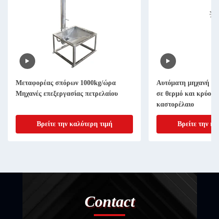
Μεταφορέας σπόρων 1000kg/ώρα
Αυτόματη μηχανή πί
Μηχανές επεξεργασίας πετρελαίου
σε θερμό και κρύο πε
καστορέλαιο
Βρείτε την καλύτερη τιμή
Βρείτε την κα
Contact