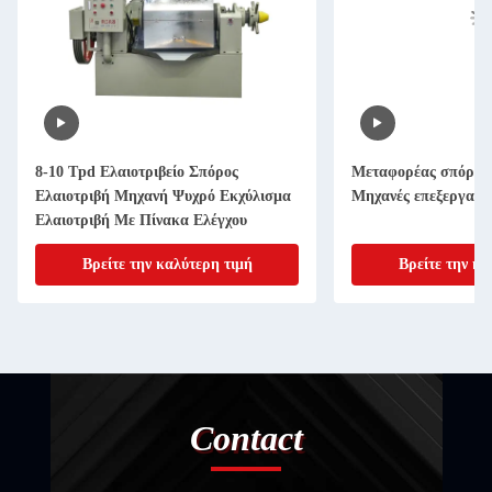
8-10 Tpd Ελαιοτριβείο Σπόρος
Μεταφορέας σπόρων
Ελαιοτριβή Μηχανή Ψυχρό Εκχύλισμα
Μηχανές επεξεργασί
Ελαιοτριβή Με Πίνακα Ελέγχου
Βρείτε την καλύτερη τιμή
Βρείτε την κα
Contact