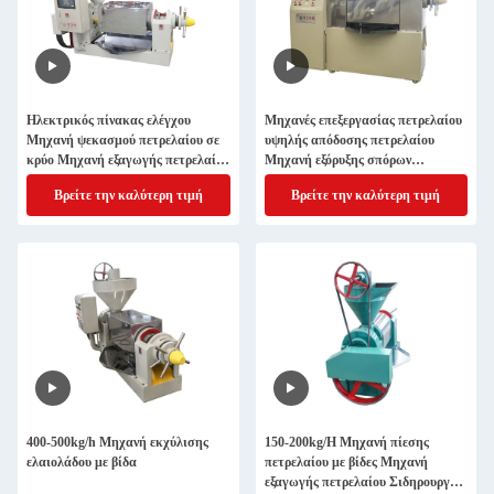
Ηλεκτρικός πίνακας ελέγχου
Μηχανές επεξεργασίας πετρελαίου
Μηχανή ψεκασμού πετρελαίου σε
υψηλής απόδοσης πετρελαίου
κρύο Μηχανή εξαγωγής πετρελαίου
Μηχανή εξόρυξης σπόρων
από σπόρους βαμβακιού
πετρελαίου χαμηλό ποσοστό
Βρείτε την καλύτερη τιμή
Βρείτε την καλύτερη τιμή
υπολειμμάτων πετρελαίου
400-500kg/h Μηχανή εκχύλισης
150-200kg/H Μηχανή πίεσης
ελαιολάδου με βίδα
πετρελαίου με βίδες Μηχανή
εξαγωγής πετρελαίου Σιδηρουργείο