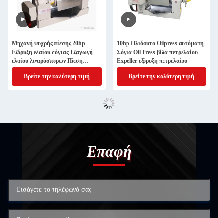
Μηχανή ψυχρής πίεσης 20hp
10hp Ηλιόφυτο Oilpress αυτόματη
Εξόρυξη ελαίου σόγιας Εξαγωγή
Σόγια Oil Press βίδα πετρελαίου
ελαίου λιναρόσπορων Πίεση
Expeller εξόρυξη πετρελαίου
εμπορικού πετρελαίου
Βρείτε την καλύτερη τιμή
Βρείτε την καλύτερη τιμή
Επαφή