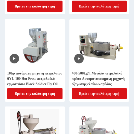
πίεσης Μαύρο πετρέλαιο
Βρείτε την καλύτερη τιμή
Βρείτε την καλύτερη τιμή
μεσημερινού παρόμοιο με το
πετρέλαιο καρύδας
10hp αυτόματη μηχανή πετρελαίου
400-500kg/h Μεγάλο πετρελαϊκό
6YL-100 Hot Press πετρελαϊκό
πρέσο Αυτοματοποιημένη μηχανή
εργοστάσιο Black Soldier Fly Oil
εξαγωγής ελαίου καρύδας
Extraction
Βρείτε την καλύτερη τιμή
Βρείτε την καλύτερη τιμή